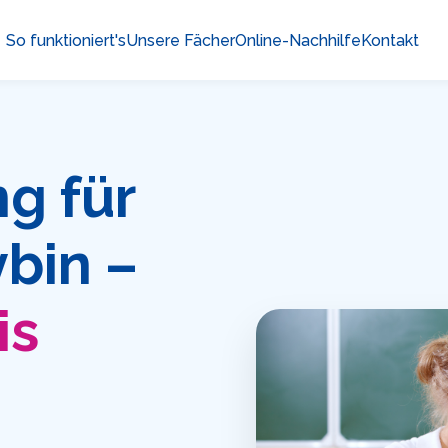
So funktioniert's
Unsere Fächer
Online-Nachhilfe
Kontakt
g für
ybin –
is