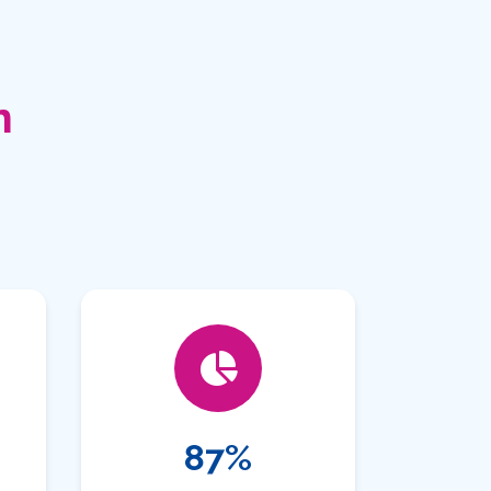
n
87%