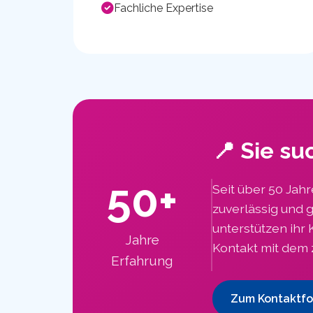
Fachliche Expertise
📍 Sie su
50+
Seit über 50 Jahr
zuverlässig und g
unterstützen ihr 
Jahre
Kontakt mit dem z
Erfahrung
Zum Kontaktfo