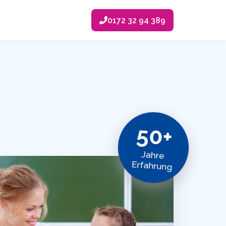
0172 32 94 389
50+
Jahre
Erfahrung